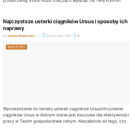
przestrzenią, która może znacząco wpłynąć na Twój komfort
pracy. Statystyki pokazują, że aż...
Najczęstsze usterki ciągników Ursus i sposoby ich
naprawy
by
Joanna Podlewska
30 stycznia, 2025
0
MASZYNY
Wprowadzenie do tematu usterek ciągników UrsusUtrzymanie
ciągników Ursus w dobrym stanie jest kluczowe dla efektywności
pracy w Twoim gospodarstwie rolnym. Niezależnie od tego, czy
korzystasz z modelu C-360, czy C-330,...