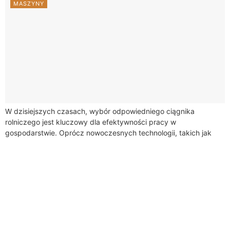
MASZYNY
W dzisiejszych czasach, wybór odpowiedniego ciągnika
rolniczego jest kluczowy dla efektywności pracy w
gospodarstwie. Oprócz nowoczesnych technologii, takich jak
napęd 4x4, rolnicy muszą również zwrócić uwagę na
niezawodność i wydajność...