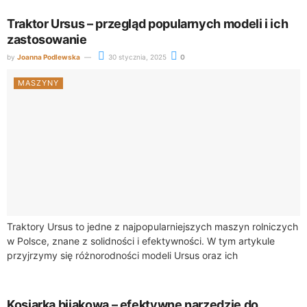
Traktor Ursus – przegląd popularnych modeli i ich
zastosowanie
by
Joanna Podlewska
30 stycznia, 2025
0
MASZYNY
Traktory Ursus to jedne z najpopularniejszych maszyn rolniczych
w Polsce, znane z solidności i efektywności. W tym artykule
przyjrzymy się różnorodności modeli Ursus oraz ich
zastosowaniu w rolnictwie, co pomoże...
Kosiarka bijakowa – efektywne narzędzie do