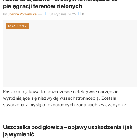
pielęgnacji terenów zielonych
by
Joanna Podlewska
30 stycznia, 2025
0
MASZYNY
Kosiarka bijakowa to nowoczesne i efektywne narzędzie
wyróżniające się niezwykłą wszechstronnością. Została
stworzona z myślą o różnorodnych zadaniach związanych z
pielęgnacją terenów zielonych, w tym trawników, nieużytków
oraz rozdrabnianiem chwastów....
Uszczelka pod głowicą – objawy uszkodzenia i jak
ją wymienić