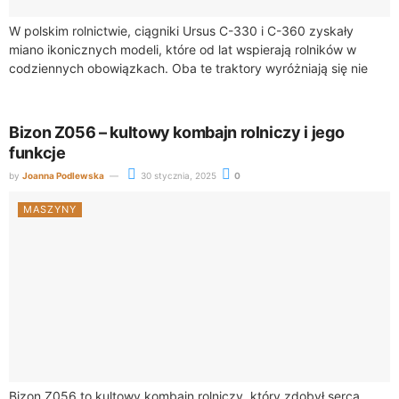
W polskim rolnictwie, ciągniki Ursus C-330 i C-360 zyskały
miano ikonicznych modeli, które od lat wspierają rolników w
codziennych obowiązkach. Oba te traktory wyróżniają się nie
tylko swoją niezawodnością, ale...
Bizon Z056 – kultowy kombajn rolniczy i jego
funkcje
by
Joanna Podlewska
30 stycznia, 2025
0
MASZYNY
Bizon Z056 to kultowy kombajn rolniczy, który zdobył serca