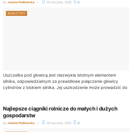
by
Joanna Podlewska
30 stycznia, 2025
0
MASZYNY
Uszczelka pod głowicą jest niezwykle istotnym elementem
silnika, odpowiedzialnym za prawidłowe połączenie głowicy
cylindrów z blokiem silnika. Jej uszkodzenie może prowadzić do
poważnych awarii silnika, dlatego warto znać objawy, które...
Najlepsze ciągniki rolnicze do małych i dużych
gospodarstw
by
Joanna Podlewska
30 stycznia, 2025
0